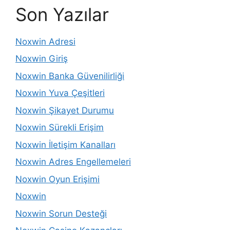
Son Yazılar
Noxwin Adresi
Noxwin Giriş
Noxwin Banka Güvenilirliği
Noxwin Yuva Çeşitleri
Noxwin Şikayet Durumu
Noxwin Sürekli Erişim
Noxwin İletişim Kanalları
Noxwin Adres Engellemeleri
Noxwin Oyun Erişimi
Noxwin
Noxwin Sorun Desteği