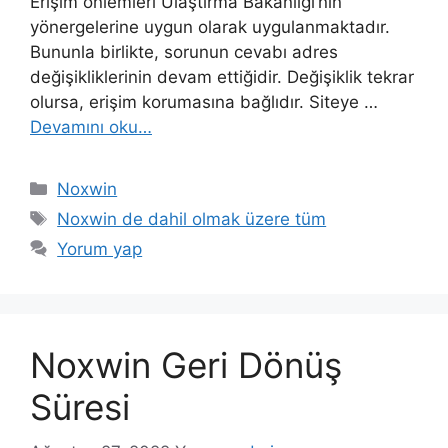
Erişim önlemleri Ulaştırma Bakanlığı’nın
yönergelerine uygun olarak uygulanmaktadır.
Bununla birlikte, sorunun cevabı adres
değişikliklerinin devam ettiğidir. Değişiklik tekrar
olursa, erişim korumasına bağlıdır. Siteye …
Devamını oku…
Kategoriler
Noxwin
Etiketler
Noxwin de dahil olmak üzere tüm
Yorum yap
Noxwin Geri Dönüş
Süresi