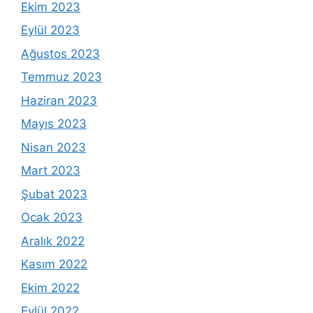
Ekim 2023
Eylül 2023
Ağustos 2023
Temmuz 2023
Haziran 2023
Mayıs 2023
Nisan 2023
Mart 2023
Şubat 2023
Ocak 2023
Aralık 2022
Kasım 2022
Ekim 2022
Eylül 2022