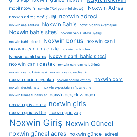
Noxwin Adres
mobil noxwin
noxwin 7/24 çevrimiçi desteği
noxwin adresi
noxwin adres değişikliği
Noxwin Bahis
noxwin ana sayfası
noxwin bahis avantajları
Noxwin bahis sitesi
noxwin bahis sitesi üyeliği
Noxwin bonus
noxwin canli
noxwin bahis şirketi
noxwin canli maç izle
noxwin canlı adresi
Noxwin canlı bahis sitesi
Noxwin canlı bahis
noxwin canlı destek
noxwin canı casino bölümü
noxwin casino büyümesi
noxwin casino endüstrisi
noxwin com
noxwin casino oyunları
noxwin casino yatırımı
noxwin destek hattı
noxwin e-postalarını i̇ptal etme
noxwin gerçek zamanlı
noxwin finansal bahisler
noxwin girisi
noxwin giris adresi
noxwin giris twitter
noxwin giris yap
Noxwin Giriş
Noxwin Güncel
noxwin güncel adres
noxwin güncel adresi