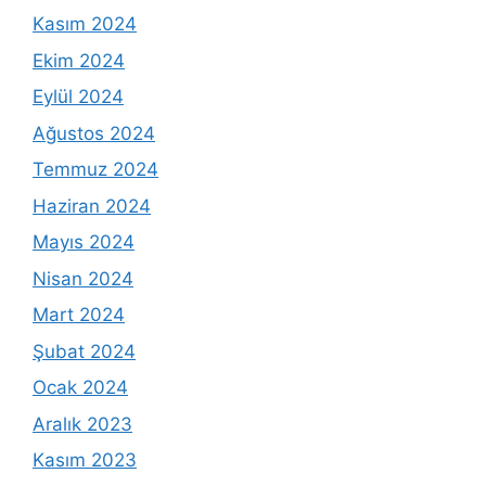
Kasım 2024
Ekim 2024
Eylül 2024
Ağustos 2024
Temmuz 2024
Haziran 2024
Mayıs 2024
Nisan 2024
Mart 2024
Şubat 2024
Ocak 2024
Aralık 2023
Kasım 2023