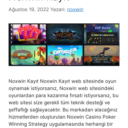
Ağustos 19, 2022
Yazarı:
noxwin
Noxwin Kayıt Noxwin Kayıt web sitesinde oyun
oynamak istiyorsanız, Noxwin web sitesindeki
oyunlardan para kazanma fırsatı istiyorsanız, bu
web sitesi size gerekli tüm teknik desteği ve
şeffaflığı sağlayacaktır. Bu markadan alacağınız
hizmetlerden oluşturulan Noxwin Casino Poker
Winning Strategy uygulamasında herhangi bir