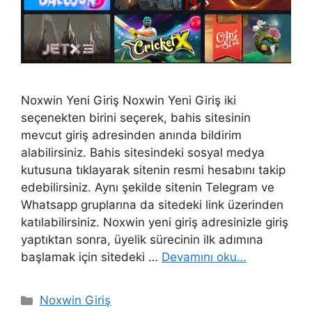
Noxwin Yeni Giriş Noxwin Yeni Giriş iki
seçenekten birini seçerek, bahis sitesinin
mevcut giriş adresinden anında bildirim
alabilirsiniz. Bahis sitesindeki sosyal medya
kutusuna tıklayarak sitenin resmi hesabını takip
edebilirsiniz. Aynı şekilde sitenin Telegram ve
Whatsapp gruplarına da sitedeki link üzerinden
katılabilirsiniz. Noxwin yeni giriş adresinizle giriş
yaptıktan sonra, üyelik sürecinin ilk adımına
başlamak için sitedeki …
Devamını oku…
Kategoriler
Noxwin Giriş