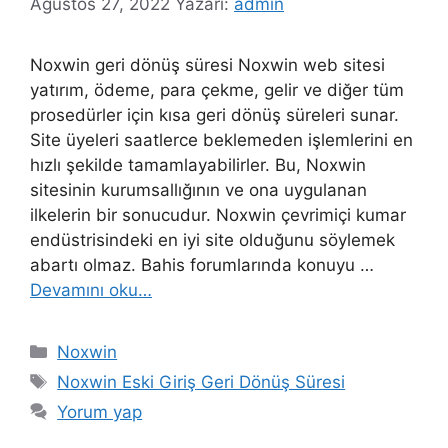
Ağustos 27, 2022
Yazarı:
admin
Noxwin geri dönüş süresi Noxwin web sitesi
yatırım, ödeme, para çekme, gelir ve diğer tüm
prosedürler için kısa geri dönüş süreleri sunar.
Site üyeleri saatlerce beklemeden işlemlerini en
hızlı şekilde tamamlayabilirler. Bu, Noxwin
sitesinin kurumsallığının ve ona uygulanan
ilkelerin bir sonucudur. Noxwin çevrimiçi kumar
endüstrisindeki en iyi site olduğunu söylemek
abartı olmaz. Bahis forumlarında konuyu …
Devamını oku…
Kategoriler
Noxwin
Etiketler
Noxwin Eski Giriş Geri Dönüş Süresi
Yorum yap