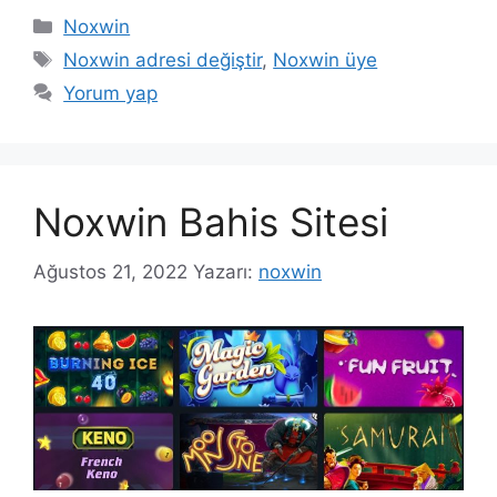
Kategoriler
Noxwin
Etiketler
Noxwin adresi değiştir
,
Noxwin üye
Yorum yap
Noxwin Bahis Sitesi
Ağustos 21, 2022
Yazarı:
noxwin