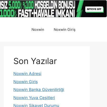
Noxwin
Noxwin Giriş
Son Yazılar
Noxwin Adresi
Noxwin Giriş
Noxwin Banka Güvenilirliği
Noxwin Yuva Çeşitleri
Noxwin Şikayet Durumu