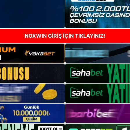
NOXWIN GİRİŞ İÇİN TIKLAYINIZ!