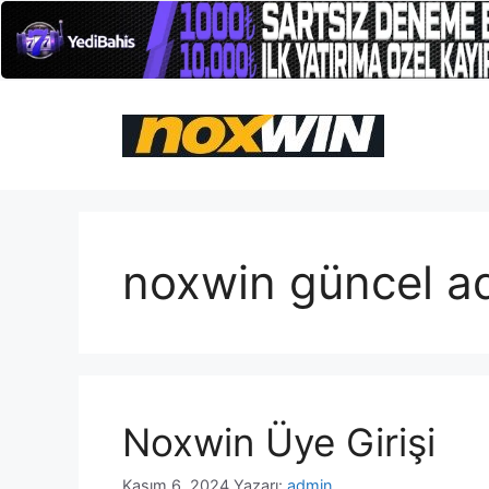
İçeriğe
atla
noxwin güncel a
Noxwin Üye Girişi
Kasım 6, 2024
Yazarı:
admin