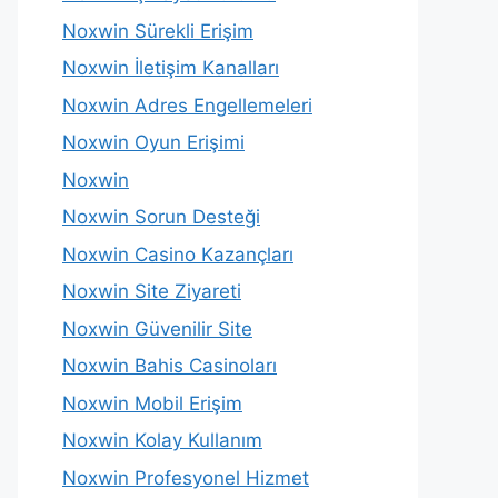
Noxwin Sürekli Erişim
Noxwin İletişim Kanalları
Noxwin Adres Engellemeleri
Noxwin Oyun Erişimi
Noxwin
Noxwin Sorun Desteği
Noxwin Casino Kazançları
Noxwin Site Ziyareti
Noxwin Güvenilir Site
Noxwin Bahis Casinoları
Noxwin Mobil Erişim
Noxwin Kolay Kullanım
Noxwin Profesyonel Hizmet