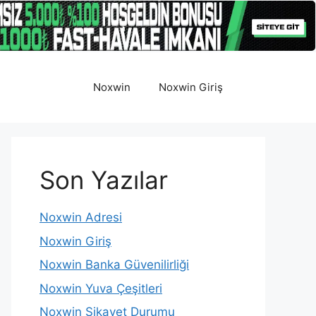
Noxwin
Noxwin Giriş
Son Yazılar
Noxwin Adresi
Noxwin Giriş
Noxwin Banka Güvenilirliği
Noxwin Yuva Çeşitleri
Noxwin Şikayet Durumu