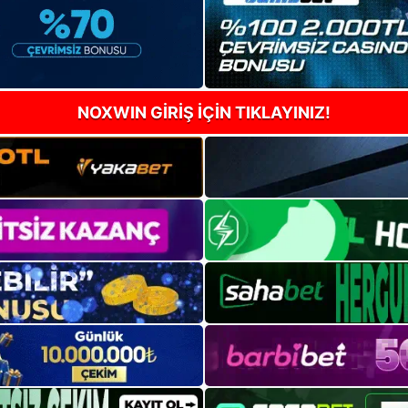
NOXWIN GİRİŞ İÇİN TIKLAYINIZ!