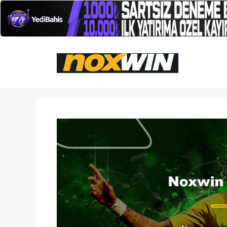
İçeriğe
atla