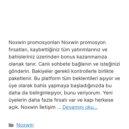
Noxwin promosyonları Noxwin promosyon
fırsatları, kaybettiğiniz tüm yatırımlarınız ve
bahisleriniz üzerinden bonus kazanmanıza
olanak tanır. Canlı sohbete bağlanın ve isteğinizi
gönderin. Bakiyeler gerekli kontrollerle birlikte
paketlenir. Bu platform tüm beklentileri aşıyor ve
üye olarak bahis yapmaya başladığınızda bu
daha da belirginleşiyor, bunu veriyorum. Yeni
üyelerin daha fazla fırsatı var ve kapı herkese
açık. Noxwin İletişim …
Devamını oku…
Kategoriler
Noxwin