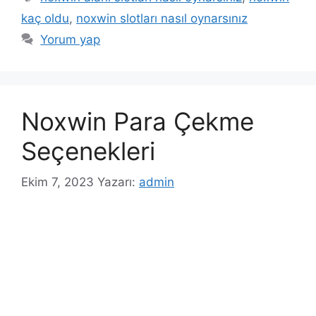
kaç oldu
,
noxwin slotları nasıl oynarsınız
Yorum yap
Noxwin Para Çekme
Seçenekleri
Ekim 7, 2023
Yazarı:
admin