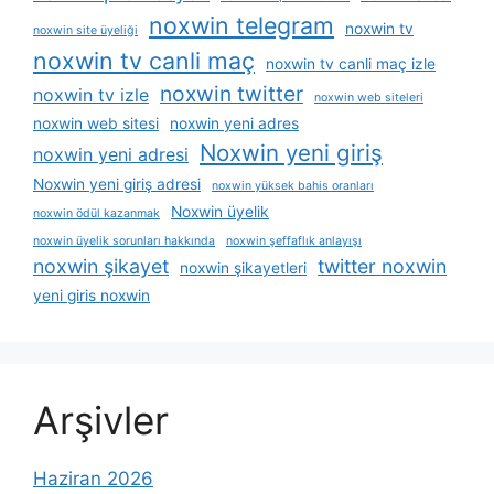
noxwin telegram
noxwin tv
noxwin site üyeliği
noxwin tv canli maç
noxwin tv canli maç izle
noxwin twitter
noxwin tv izle
noxwin web siteleri
noxwin web sitesi
noxwin yeni adres
Noxwin yeni giriş
noxwin yeni adresi
Noxwin yeni giriş adresi
noxwin yüksek bahis oranları
Noxwin üyelik
noxwin ödül kazanmak
noxwin üyelik sorunları hakkında
noxwin şeffaflık anlayışı
noxwin şikayet
twitter noxwin
noxwin şikayetleri
yeni giris noxwin
Arşivler
Haziran 2026