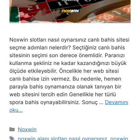
Noxwin slotları nasıl oynarsınız canlı bahis sitesi
seçme adımları nelerdir? Seçtiğiniz canlı bahis
sitesinin seçimi son derece önemlidir. Paranızı
kullanma şekliniz ne kadar kazandığınızı büyük
ölçüde etkileyebilir. Öncelikle her web sitesi
canlı bahise izin vermez. Bu nedenle, hemen
parayla bahis oynamanıza olanak tanıyan bir
web sitesini tercih edin Genellikle her türlü
spora bahis oynayabilirsiniz. Sonuç …
Devamını
oku…
Kategoriler
Noxwin
Etiketler
noxwin alanı slotları nasıl oynarsınız
,
noxwin