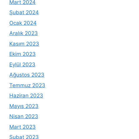
Mart 2024
Şubat 2024
Ocak 2024
Aralık 2023
Kasım 2023
Ekim 2023
Eylül 2023
Ağustos 2023
Temmuz 2023
Haziran 2023
Mayıs 2023
Nisan 2023
Mart 2023
Şubat 2023