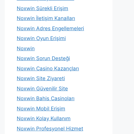
Noxwin Sürekli Erişim
Noxwin İletişim Kanalları
Noxwin Adres Engellemeleri
Noxwin Oyun Erişimi
Noxwin
Noxwin Sorun Desteği
Noxwin Casino Kazançları
Noxwin Site Ziyareti
Noxwin Güvenilir Site
Noxwin Bahis Casinoları
Noxwin Mobil Erişim
Noxwin Kolay Kullanım
Noxwin Profesyonel Hizmet