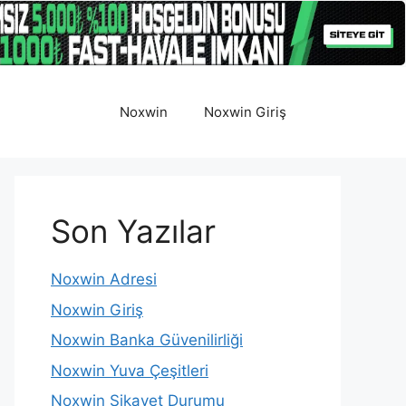
Noxwin
Noxwin Giriş
Son Yazılar
Noxwin Adresi
Noxwin Giriş
Noxwin Banka Güvenilirliği
Noxwin Yuva Çeşitleri
Noxwin Şikayet Durumu