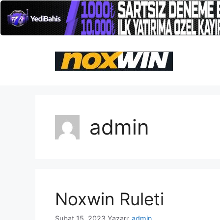
İçeriğe
atla
admin
Noxwin Ruleti
Şubat 15, 2023
Yazarı:
admin