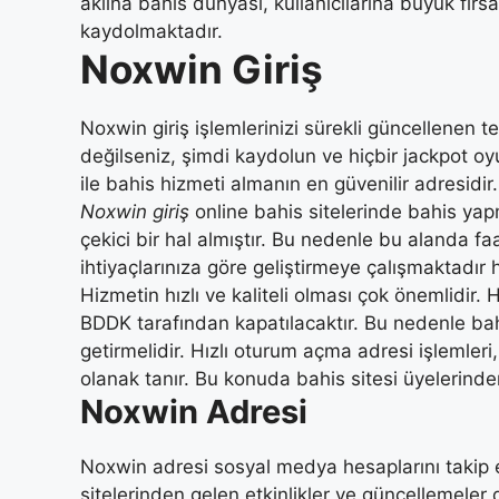
aklına bahis dünyası, kullanıcılarına büyük fırs
kaydolmaktadır.
Noxwin Giriş
Noxwin giriş işlemlerinizi sürekli güncellenen 
değilseniz, şimdi kaydolun ve hiçbir jackpot o
ile bahis hizmeti almanın en güvenilir adresidir.
Noxwin giriş
online bahis sitelerinde bahis yap
çekici bir hal almıştır. Bu nedenle bu alanda faal
ihtiyaçlarınıza göre geliştirmeye çalışmaktadır h
Hizmetin hızlı ve kaliteli olması çok önemlidir. 
BDDK tarafından kapatılacaktır. Bu nedenle bahi
getirmelidir. Hızlı oturum açma adresi işlemleri, 
olanak tanır. Bu konuda bahis sitesi üyelerind
Noxwin Adresi
Noxwin adresi sosyal medya hesaplarını takip ed
sitelerinden gelen etkinlikler ve güncellemele