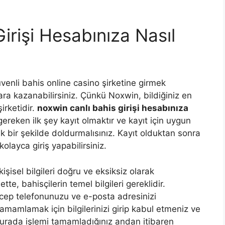
irişi Hesabınıza Nasıl
üvenli bahis online casino şirketine girmek
ra kazanabilirsiniz. Çünkü Noxwin, bildiğiniz en
irketidir.
noxwin canlı bahis girişi hesabınıza
ereken ilk şey kayıt olmaktır ve kayıt için uygun
ık bir şekilde doldurmalısınız. Kayıt olduktan sonra
olayca giriş yapabilirsiniz.
şisel bilgileri doğru ve eksiksiz olarak
te, bahisçilerin temel bilgileri gereklidir.
, cep telefonunuzu ve e-posta adresinizi
tamamlamak için bilgilerinizi girip kabul etmeniz ve
Burada işlemi tamamladığınız andan itibaren