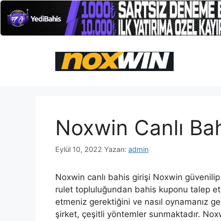
İçeriğe
atla
Noxwin Canlı Bahi
Eylül 10, 2022
Yazarı:
admin
Noxwin canlı bahis girişi Noxwin güvenili
rulet topluluğundan bahis kuponu talep et
etmeniz gerektiğini ve nasıl oynamanız gere
şirket, çeşitli yöntemler sunmaktadır. Noxw