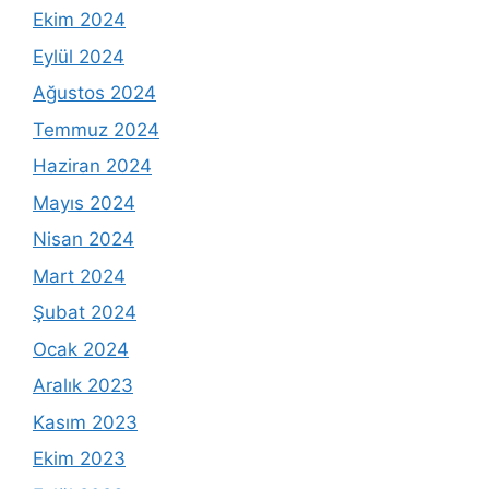
Ekim 2024
Eylül 2024
Ağustos 2024
Temmuz 2024
Haziran 2024
Mayıs 2024
Nisan 2024
Mart 2024
Şubat 2024
Ocak 2024
Aralık 2023
Kasım 2023
Ekim 2023