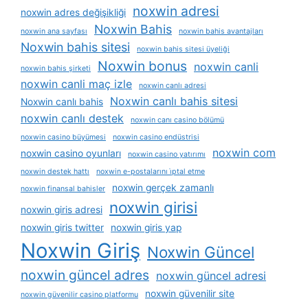
noxwin adresi
noxwin adres değişikliği
Noxwin Bahis
noxwin ana sayfası
noxwin bahis avantajları
Noxwin bahis sitesi
noxwin bahis sitesi üyeliği
Noxwin bonus
noxwin canli
noxwin bahis şirketi
noxwin canli maç izle
noxwin canlı adresi
Noxwin canlı bahis sitesi
Noxwin canlı bahis
noxwin canlı destek
noxwin canı casino bölümü
noxwin casino büyümesi
noxwin casino endüstrisi
noxwin com
noxwin casino oyunları
noxwin casino yatırımı
noxwin destek hattı
noxwin e-postalarını i̇ptal etme
noxwin gerçek zamanlı
noxwin finansal bahisler
noxwin girisi
noxwin giris adresi
noxwin giris twitter
noxwin giris yap
Noxwin Giriş
Noxwin Güncel
noxwin güncel adres
noxwin güncel adresi
noxwin güvenilir site
noxwin güvenilir casino platformu