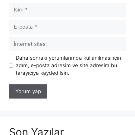
İsim
E-
posta
İnternet
sitesi
Daha sonraki yorumlarımda kullanılması için
adım, e-posta adresim ve site adresim bu
tarayıcıya kaydedilsin.
Son Yazılar