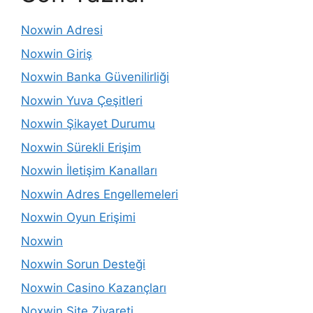
Noxwin Adresi
Noxwin Giriş
Noxwin Banka Güvenilirliği
Noxwin Yuva Çeşitleri
Noxwin Şikayet Durumu
Noxwin Sürekli Erişim
Noxwin İletişim Kanalları
Noxwin Adres Engellemeleri
Noxwin Oyun Erişimi
Noxwin
Noxwin Sorun Desteği
Noxwin Casino Kazançları
Noxwin Site Ziyareti