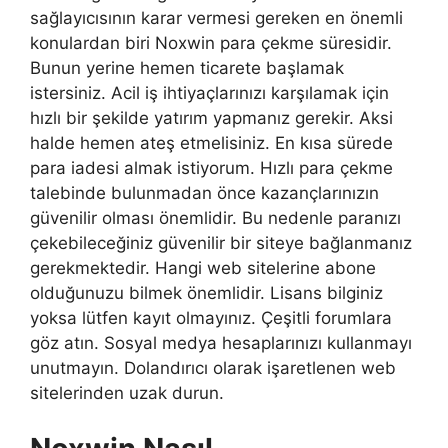
sağlayıcısının karar vermesi gereken en önemli
konulardan biri Noxwin para çekme süresidir.
Bunun yerine hemen ticarete başlamak
istersiniz. Acil iş ihtiyaçlarınızı karşılamak için
hızlı bir şekilde yatırım yapmanız gerekir. Aksi
halde hemen ateş etmelisiniz. En kısa sürede
para iadesi almak istiyorum. Hızlı para çekme
talebinde bulunmadan önce kazançlarınızın
güvenilir olması önemlidir. Bu nedenle paranızı
çekebileceğiniz güvenilir bir siteye bağlanmanız
gerekmektedir. Hangi web sitelerine abone
olduğunuzu bilmek önemlidir. Lisans bilginiz
yoksa lütfen kayıt olmayınız. Çeşitli forumlara
göz atın. Sosyal medya hesaplarınızı kullanmayı
unutmayın. Dolandırıcı olarak işaretlenen web
sitelerinden uzak durun.