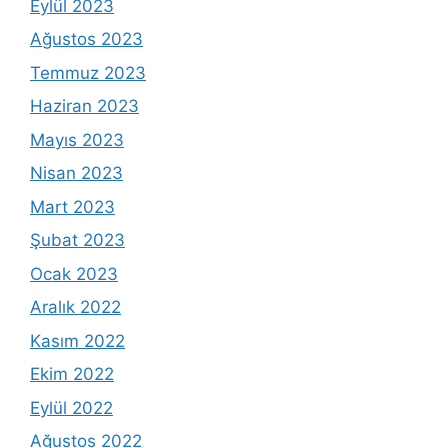
Eylül 2023
Ağustos 2023
Temmuz 2023
Haziran 2023
Mayıs 2023
Nisan 2023
Mart 2023
Şubat 2023
Ocak 2023
Aralık 2022
Kasım 2022
Ekim 2022
Eylül 2022
Ağustos 2022