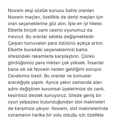
Noxwin ekşi sözlük konusu bahis oranları
Noxwin maçları, özellikle de derbi maçları için
oran seçeneklerine göz atın. İşte en iyi hileler.
Elbette birçok canlı casino oyunumuz da
mevcut. Bu oranlar sıklıkla değişmektedir.
Çarpan turnuvaları para ödülünü açıkça artırır.
Elbette buradaki seçeneklerinizi bahis
sitesindeki rakamlarla karşılaştırın. Çünkü
gördüğümüz para miktarı çok yüksek. İnsanlar
bana sık sık Noxwin neden geldiğimi soruyor.
Cevabımız basit. Bu oranlar ve bonuslar
aracılığıyla yapılır. Ayrıca yakın zamanda alan
adını değiştiren kurumsal üyelerimize de canlı,
kesintisiz destek sunuyoruz. Sitede geniş bir
oyun yelpazesi bulunduğundan slot makineleri
de karşımıza çıkıyor. Noxwin, slot makinelerinde
oynamanın harika bir yolu olduğu için özellikle