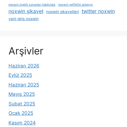
noxwin üyelik sorunları hakkında
noxwin şeffaflık anlayışı
noxwin şikayet
twitter noxwin
noxwin şikayetleri
yeni giris noxwin
Arşivler
Haziran 2026
Eylül 2025
Haziran 2025
Mayıs 2025
Şubat 2025
Ocak 2025
Kasım 2024