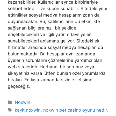
kazanabilirler. Kullanıcılar ayrıca birbirleriyle
sohbet edebilir ve kupon sunabilir. Sitedeki yeni
etkinlikler sosyal medya hesaplarımızdan da
duyurulacaktır. Bu, katılımcıların bu etkinlikte
sağlanan bilgilere hızlı bir şekilde
erişebilecekleri ve ilgili yatırım tavsiyeleri
sunabilecekleri anlamına geliyor. Sitedeki ek
hizmetler arasında sosyal medya hesapları da
bulunmaktadır. Bu hesaplar aynı zamanda
üyelerin sorunlarını çözmelerine yardımcı olan
web siteleridir. Herhangi bir sorunuz veya
şikayetiniz varsa lütfen bunları özel yorumlarda
bırakın. En kısa zamanda sizinle iletişime
geçeceğiz.
Kategoriler
Noxwin
Etiketler
kayit noxwin
,
noxwin bet casino oyunu nedir
,