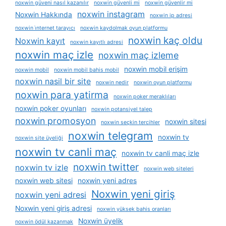
noxwin güveni nasıl kazanılır
noxwin güvenli mi
noxwin güvenlir mi
noxwin instagram
Noxwin Hakkında
noxwin ip adresi
noxwin i̇nternet tarayıcı
noxwin kaydolmak oyun platformu
noxwin kaç oldu
Noxwin kayıt
noxwin kayıtlı adresi
noxwin maç izle
noxwin maç izleme
noxwin mobil erişim
noxwin mobil
noxwin mobil bahis mobil
noxwin nasil bir site
noxwin nedir
noxwin oyun platformu
noxwin para yatirma
noxwin poker meraklıları
noxwin poker oyunları
noxwin potansiyel talep
noxwin promosyon
noxwin sitesi
noxwin seçkin tercihler
noxwin telegram
noxwin tv
noxwin site üyeliği
noxwin tv canli maç
noxwin tv canli maç izle
noxwin twitter
noxwin tv izle
noxwin web siteleri
noxwin web sitesi
noxwin yeni adres
Noxwin yeni giriş
noxwin yeni adresi
Noxwin yeni giriş adresi
noxwin yüksek bahis oranları
Noxwin üyelik
noxwin ödül kazanmak