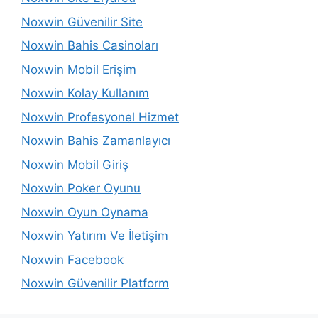
Noxwin Güvenilir Site
Noxwin Bahis Casinoları
Noxwin Mobil Erişim
Noxwin Kolay Kullanım
Noxwin Profesyonel Hizmet
Noxwin Bahis Zamanlayıcı
Noxwin Mobil Giriş
Noxwin Poker Oyunu
Noxwin Oyun Oynama
Noxwin Yatırım Ve İletişim
Noxwin Facebook
Noxwin Güvenilir Platform