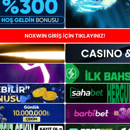
NOXWIN GİRİŞ İÇİN TIKLAYINIZ!