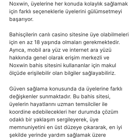
Noxwin, üyelerine her konuda kolaylık sağlamak
için farklı seçeneklerle üyelerini gülümsetmeyi
başarıyor.
Bahisçilerin canlı casino sitesine üye olabilmeleri
için en az 18 yaşında olmaları gerekmektedir.
Ayrıca, mobil ara yüz ve internet ara yüzü
hakkında genel olarak erişim merkezli ve
Noxwin bahis sitesini kullananlar için makul
ölçüde erişilebilir olan bilgiler sağlayabiliriz.
Güven sağlama konusunda da üyelerine farklı
değişkenler sunmaktadır. Bu bahis sitesi,
üyelerin hayatlarını uzman temsilciler ile
koordine edebilecekleri her durumda çözüm
odaklı bir yaklaşım sergileyerek, üye
memnuniyetini en üst düzeye çıkararak, en iyi
şekilde yerinde yardım sağlamak üzere