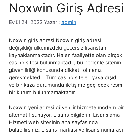
Noxwin Giriş Adresi
Eylül 24, 2022
Yazarı:
admin
Noxwin giriş adresi Noxwin giriş adresi
değişikliği ülkemizdeki geçersiz lisanstan
kaynaklanmaktadır. Halen faaliyette olan birçok
casino sitesi bulunmaktadır, bu nedenle sitenin
güvenilirliği konusunda dikkatli olmanız
gerekmektedir. Tüm casino siteleri yasa dışıdır
ve bir kaza durumunda iletişime geçilecek resmi
bir kurum bulunmamaktadır.
Noxwin yeni adresi güvenilir hizmete modern bir
alternatif sunuyor. Lisans bilgilerini Lisanslama
Hizmeti web sitesinin ana sayfasında
bulabilirsiniz. Lisans markası ve lisans numarası