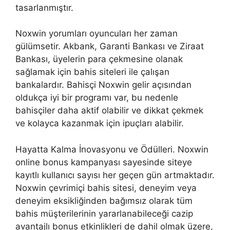
tasarlanmıştır.
Noxwin yorumları oyuncuları her zaman
gülümsetir. Akbank, Garanti Bankası ve Ziraat
Bankası, üyelerin para çekmesine olanak
sağlamak için bahis siteleri ile çalışan
bankalardır. Bahisçi Noxwin gelir açısından
oldukça iyi bir programı var, bu nedenle
bahisçiler daha aktif olabilir ve dikkat çekmek
ve kolayca kazanmak için ipuçları alabilir.
Hayatta Kalma İnovasyonu ve Ödülleri. Noxwin
online bonus kampanyası sayesinde siteye
kayıtlı kullanıcı sayısı her geçen gün artmaktadır.
Noxwin çevrimiçi bahis sitesi, deneyim veya
deneyim eksikliğinden bağımsız olarak tüm
bahis müşterilerinin yararlanabileceği cazip
avantajlı bonus etkinlikleri de dahil olmak üzere,