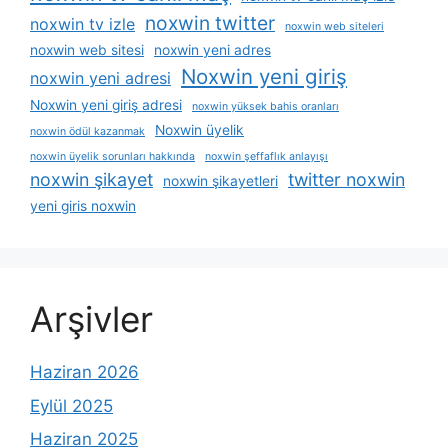
noxwin twitter
noxwin tv izle
noxwin web siteleri
noxwin web sitesi
noxwin yeni adres
Noxwin yeni giriş
noxwin yeni adresi
Noxwin yeni giriş adresi
noxwin yüksek bahis oranları
Noxwin üyelik
noxwin ödül kazanmak
noxwin üyelik sorunları hakkında
noxwin şeffaflık anlayışı
noxwin şikayet
twitter noxwin
noxwin şikayetleri
yeni giris noxwin
Arşivler
Haziran 2026
Eylül 2025
Haziran 2025