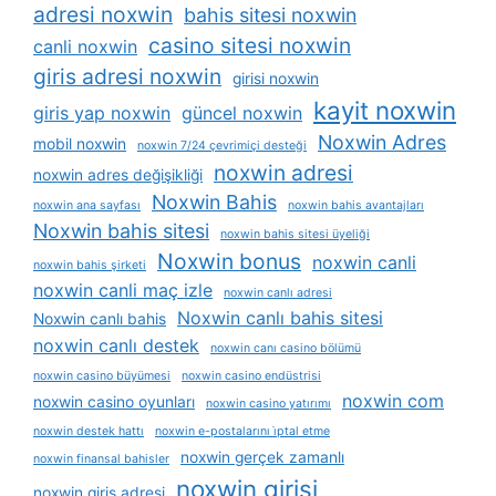
adresi noxwin
bahis sitesi noxwin
casino sitesi noxwin
canli noxwin
giris adresi noxwin
girisi noxwin
kayit noxwin
giris yap noxwin
güncel noxwin
Noxwin Adres
mobil noxwin
noxwin 7/24 çevrimiçi desteği
noxwin adresi
noxwin adres değişikliği
Noxwin Bahis
noxwin ana sayfası
noxwin bahis avantajları
Noxwin bahis sitesi
noxwin bahis sitesi üyeliği
Noxwin bonus
noxwin canli
noxwin bahis şirketi
noxwin canli maç izle
noxwin canlı adresi
Noxwin canlı bahis sitesi
Noxwin canlı bahis
noxwin canlı destek
noxwin canı casino bölümü
noxwin casino büyümesi
noxwin casino endüstrisi
noxwin com
noxwin casino oyunları
noxwin casino yatırımı
noxwin destek hattı
noxwin e-postalarını i̇ptal etme
noxwin gerçek zamanlı
noxwin finansal bahisler
noxwin girisi
noxwin giris adresi