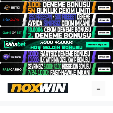
İçeriğe
atla
Menü