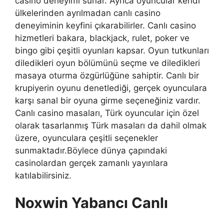
casino deneyimi sunar. Ayrıca oyuncular kendi
ülkelerinden ayrılmadan canlı casino
deneyiminin keyfini çıkarabilirler. Canlı casino
hizmetleri bakara, blackjack, rulet, poker ve
bingo gibi çeşitli oyunları kapsar. Oyun tutkunları
diledikleri oyun bölümünü seçme ve diledikleri
masaya oturma özgürlüğüne sahiptir. Canlı bir
krupiyerin oyunu denetlediği, gerçek oyunculara
karşı sanal bir oyuna girme seçeneğiniz vardır.
Canlı casino masaları, Türk oyuncular için özel
olarak tasarlanmış Türk masaları da dahil olmak
üzere, oyunculara çeşitli seçenekler
sunmaktadır.Böylece dünya çapındaki
casinolardan gerçek zamanlı yayınlara
katılabilirsiniz.
Noxwin Yabancı Canlı