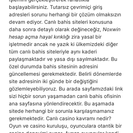
başlayabilirsiniz. Tutarsız çevrimiçi giriş
adresleri sorunu herhangi bir çözüm olmaksızın
devam ediyor. Canlı bahis siteleri konusuna
daha sonra detaylı olarak değineceğiz,
Noxwin
hesap açma hayal kırıklığı
zira yasal bir
işletmedir ancak ne yazık ki ülkemizdeki diğer
tüm canlı bahis siteleriyle aynı kaderi
paylaşmaktadır ve yasa dışı sayılmaktadır. Bu
özel durumda bahis sitesinin adresini
güncellemesi gerekmektedir. Belirli dönemlerde
site adresinin iki günde bir değiştiğini
gözlemleyebiliyoruz. Bu arada sayfamızdaki link
sizi hiçbir sorun yaşamadan canlı bahis ofisinin
ana sayfasına yönlendirecektir. Bu aşamada
sitede herhangi bir sorunla karşılaşmamanız
gerekmektedir. Canlı casino kavramı nedir?
Oyun ve casino kuruluşu, oyunculara otantik bir