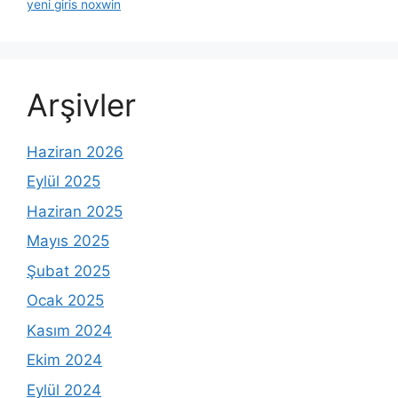
yeni giris noxwin
Arşivler
Haziran 2026
Eylül 2025
Haziran 2025
Mayıs 2025
Şubat 2025
Ocak 2025
Kasım 2024
Ekim 2024
Eylül 2024