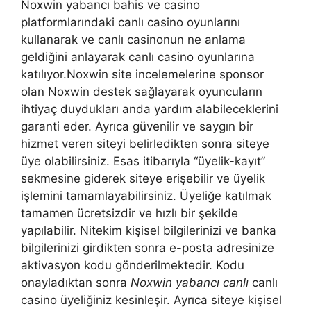
Noxwin yabancı bahis ve casino
platformlarındaki canlı casino oyunlarını
kullanarak ve canlı casinonun ne anlama
geldiğini anlayarak canlı casino oyunlarına
katılıyor.Noxwin site incelemelerine sponsor
olan Noxwin destek sağlayarak oyuncuların
ihtiyaç duydukları anda yardım alabileceklerini
garanti eder. Ayrıca güvenilir ve saygın bir
hizmet veren siteyi belirledikten sonra siteye
üye olabilirsiniz. Esas itibarıyla “üyelik-kayıt”
sekmesine giderek siteye erişebilir ve üyelik
işlemini tamamlayabilirsiniz. Üyeliğe katılmak
tamamen ücretsizdir ve hızlı bir şekilde
yapılabilir. Nitekim kişisel bilgilerinizi ve banka
bilgilerinizi girdikten sonra e-posta adresinize
aktivasyon kodu gönderilmektedir. Kodu
onayladıktan sonra
Noxwin yabancı canlı
canlı
casino üyeliğiniz kesinleşir. Ayrıca siteye kişisel