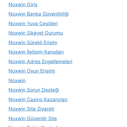
Noxwin Giriş
Noxwin Banka Güvenilirliği
Noxwin Yuva Çeşitleri
Noxwin Şikayet Durumu
Noxwin Sürekli Erişim
Noxwin İletişim Kanalları
Noxwin Adres Engellemeleri
Noxwin Oyun Erişimi
Noxwin
Noxwin Sorun Desteği
Noxwin Casino Kazançları
Noxwin Site Ziyareti
Noxwin Güvenilir Site