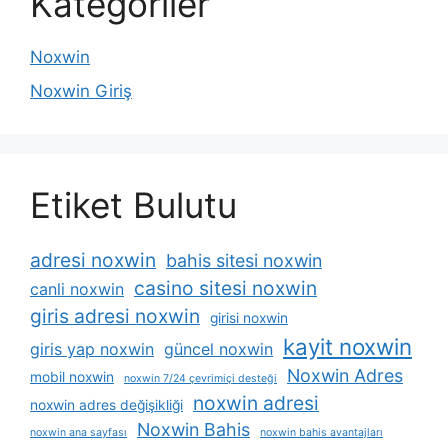
Kategoriler
Noxwin
Noxwin Giriş
Etiket Bulutu
adresi noxwin
bahis sitesi noxwin
casino sitesi noxwin
canli noxwin
giris adresi noxwin
girisi noxwin
kayit noxwin
giris yap noxwin
güncel noxwin
Noxwin Adres
mobil noxwin
noxwin 7/24 çevrimiçi desteği
noxwin adresi
noxwin adres değişikliği
Noxwin Bahis
noxwin ana sayfası
noxwin bahis avantajları