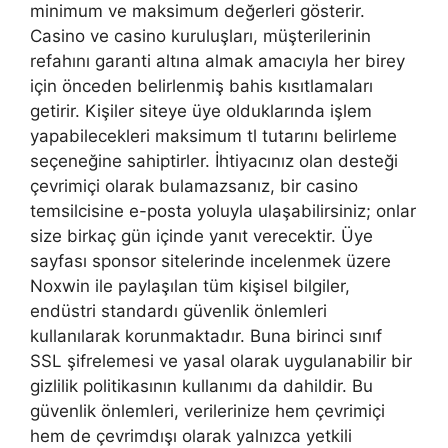
minimum ve maksimum değerleri gösterir.
Casino ve casino kuruluşları, müşterilerinin
refahını garanti altına almak amacıyla her birey
için önceden belirlenmiş bahis kısıtlamaları
getirir. Kişiler siteye üye olduklarında işlem
yapabilecekleri maksimum tl tutarını belirleme
seçeneğine sahiptirler. İhtiyacınız olan desteği
çevrimiçi olarak bulamazsanız, bir casino
temsilcisine e-posta yoluyla ulaşabilirsiniz; onlar
size birkaç gün içinde yanıt verecektir. Üye
sayfası sponsor sitelerinde incelenmek üzere
Noxwin ile paylaşılan tüm kişisel bilgiler,
endüstri standardı güvenlik önlemleri
kullanılarak korunmaktadır. Buna birinci sınıf
SSL şifrelemesi ve yasal olarak uygulanabilir bir
gizlilik politikasının kullanımı da dahildir. Bu
güvenlik önlemleri, verilerinize hem çevrimiçi
hem de çevrimdışı olarak yalnızca yetkili