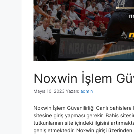
Noxwin İşlem Güve
Mayıs 10, 2023
Yazarı:
admin
Noxwin İşlem Güvenilirliği Canlı bahislere k
sitesine giriş yapması gerekir. Bahis site
tutkunlarının site içindeki ilgisini artırmak
genişletmektedir. Noxwin girişi üzerinden e