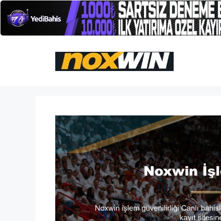
İçeriğe
atla