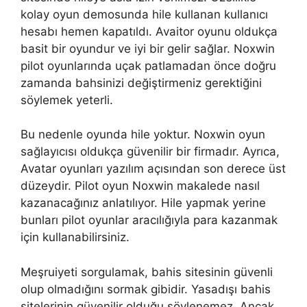
kolay oyun demosunda hile kullanan kullanıcı
hesabı hemen kapatıldı. Avaitor oyunu oldukça
basit bir oyundur ve iyi bir gelir sağlar. Noxwin
pilot oyunlarında uçak patlamadan önce doğru
zamanda bahsinizi değiştirmeniz gerektiğini
söylemek yeterli.
Bu nedenle oyunda hile yoktur. Noxwin oyun
sağlayıcısı oldukça güvenilir bir firmadır. Ayrıca,
Avatar oyunları yazılım açısından son derece üst
düzeydir. Pilot oyun Noxwin makalede nasıl
kazanacağınız anlatılıyor. Hile yapmak yerine
bunları pilot oyunlar aracılığıyla para kazanmak
için kullanabilirsiniz.
Meşruiyeti sorgulamak, bahis sitesinin güvenli
olup olmadığını sormak gibidir. Yasadışı bahis
sitelerinin güvenilir olduğu söylenemez. Ancak