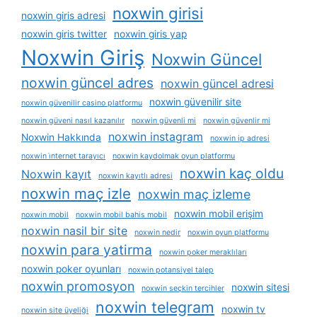
noxwin girisi
noxwin giris adresi
noxwin giris twitter
noxwin giris yap
Noxwin Giriş
Noxwin Güncel
noxwin güncel adres
noxwin güncel adresi
noxwin güvenilir site
noxwin güvenilir casino platformu
noxwin güveni nasıl kazanılır
noxwin güvenli mi
noxwin güvenlir mi
noxwin instagram
Noxwin Hakkında
noxwin ip adresi
noxwin i̇nternet tarayıcı
noxwin kaydolmak oyun platformu
noxwin kaç oldu
Noxwin kayıt
noxwin kayıtlı adresi
noxwin maç izle
noxwin maç izleme
noxwin mobil erişim
noxwin mobil
noxwin mobil bahis mobil
noxwin nasil bir site
noxwin nedir
noxwin oyun platformu
noxwin para yatirma
noxwin poker meraklıları
noxwin poker oyunları
noxwin potansiyel talep
noxwin promosyon
noxwin sitesi
noxwin seçkin tercihler
noxwin telegram
noxwin tv
noxwin site üyeliği