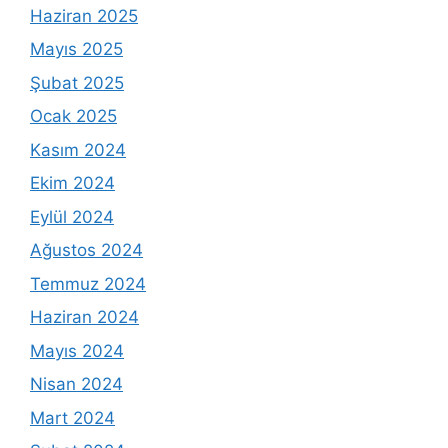
Haziran 2025
Mayıs 2025
Şubat 2025
Ocak 2025
Kasım 2024
Ekim 2024
Eylül 2024
Ağustos 2024
Temmuz 2024
Haziran 2024
Mayıs 2024
Nisan 2024
Mart 2024