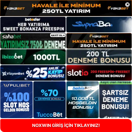
×
NOXWIN GİRİŞ İÇİN TIKLAYINIZ!