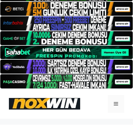
İçeriğe
atla
Menü