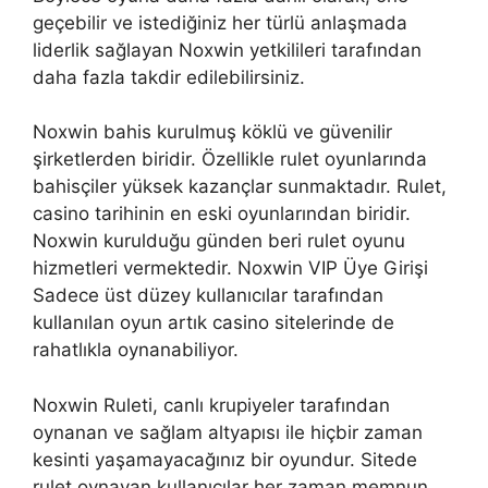
geçebilir ve istediğiniz her türlü anlaşmada
liderlik sağlayan Noxwin yetkilileri tarafından
daha fazla takdir edilebilirsiniz.
Noxwin bahis kurulmuş köklü ve güvenilir
şirketlerden biridir. Özellikle rulet oyunlarında
bahisçiler yüksek kazançlar sunmaktadır. Rulet,
casino tarihinin en eski oyunlarından biridir.
Noxwin kurulduğu günden beri rulet oyunu
hizmetleri vermektedir. Noxwin VIP Üye Girişi
Sadece üst düzey kullanıcılar tarafından
kullanılan oyun artık casino sitelerinde de
rahatlıkla oynanabiliyor.
Noxwin Ruleti, canlı krupiyeler tarafından
oynanan ve sağlam altyapısı ile hiçbir zaman
kesinti yaşamayacağınız bir oyundur. Sitede
rulet oynayan kullanıcılar her zaman memnun