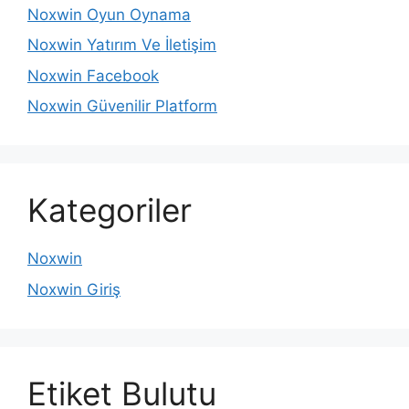
Noxwin Oyun Oynama
Noxwin Yatırım Ve İletişim
Noxwin Facebook
Noxwin Güvenilir Platform
Kategoriler
Noxwin
Noxwin Giriş
Etiket Bulutu