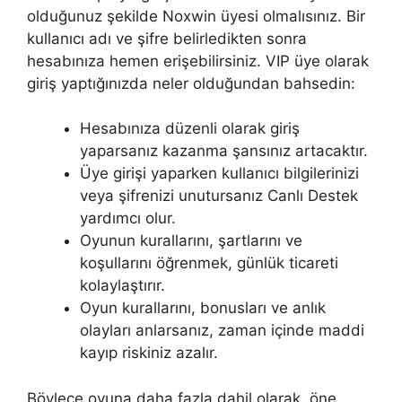
olduğunuz şekilde Noxwin üyesi olmalısınız. Bir
kullanıcı adı ve şifre belirledikten sonra
hesabınıza hemen erişebilirsiniz. VIP üye olarak
giriş yaptığınızda neler olduğundan bahsedin:
Hesabınıza düzenli olarak giriş
yaparsanız kazanma şansınız artacaktır.
Üye girişi yaparken kullanıcı bilgilerinizi
veya şifrenizi unutursanız Canlı Destek
yardımcı olur.
Oyunun kurallarını, şartlarını ve
koşullarını öğrenmek, günlük ticareti
kolaylaştırır.
Oyun kurallarını, bonusları ve anlık
olayları anlarsanız, zaman içinde maddi
kayıp riskiniz azalır.
Böylece oyuna daha fazla dahil olarak, öne