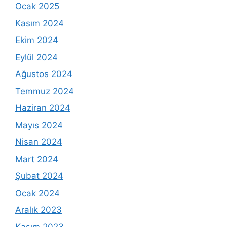
Ocak 2025
Kasım 2024
Ekim 2024
Eylül 2024
Ağustos 2024
Temmuz 2024
Haziran 2024
Mayıs 2024
Nisan 2024
Mart 2024
Şubat 2024
Ocak 2024
Aralık 2023
Kasım 2023