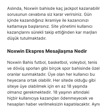
Aslında, Noxwin bahisde kaç jackpot kazanabilir
sorusunun cevabına siz karar verirsiniz. Gün
içinde kazandığınız ikramiye ile kazancınızı
katlamaya başlarsınız. Site yönetimi kullanıcı
kazançlarını sürekli takip ettiğinden kar marjları
düşük tutulmaktadır.
Noxwin Ekspres Mesajlaşma Nedir
Noxwin Bahis futbol, ​​basketbol, ​​voleybol, tenis
ve dövüş sporları gibi birçok spor bahisinde özel
oranlar sunmaktadır. Üye olan her kullanıcı bu
heyecana ortak olabilir. Her sitede olduğu gibi
siteye üye olabilmek için en az 18 yaşında
olmanız gerekmektedir. 18 yaşının altındaki
hiçbir kullanıcıya kazançları ödenmeyecek ve
hesapları haber verilmeksizin kapatılacaktır. Aynı