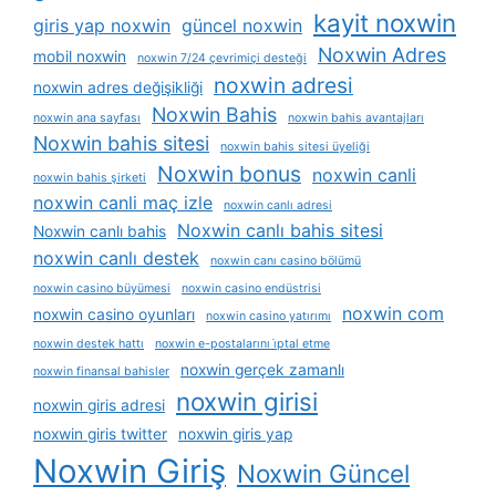
kayit noxwin
giris yap noxwin
güncel noxwin
Noxwin Adres
mobil noxwin
noxwin 7/24 çevrimiçi desteği
noxwin adresi
noxwin adres değişikliği
Noxwin Bahis
noxwin ana sayfası
noxwin bahis avantajları
Noxwin bahis sitesi
noxwin bahis sitesi üyeliği
Noxwin bonus
noxwin canli
noxwin bahis şirketi
noxwin canli maç izle
noxwin canlı adresi
Noxwin canlı bahis sitesi
Noxwin canlı bahis
noxwin canlı destek
noxwin canı casino bölümü
noxwin casino büyümesi
noxwin casino endüstrisi
noxwin com
noxwin casino oyunları
noxwin casino yatırımı
noxwin destek hattı
noxwin e-postalarını i̇ptal etme
noxwin gerçek zamanlı
noxwin finansal bahisler
noxwin girisi
noxwin giris adresi
noxwin giris twitter
noxwin giris yap
Noxwin Giriş
Noxwin Güncel