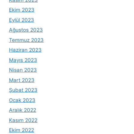
Ekim 2023
Eylül 2023
Ağustos 2023
Temmuz 2023
Haziran 2023
Mayıs 2023
Nisan 2023
Mart 2023
Şubat 2023
Ocak 2023
Aralık 2022
Kasım 2022
Ekim 2022