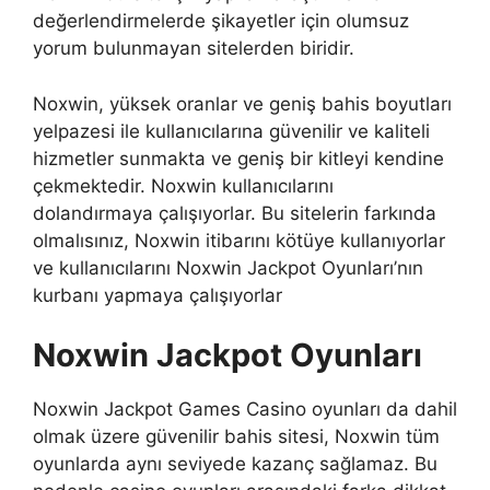
değerlendirmelerde şikayetler için olumsuz
yorum bulunmayan sitelerden biridir.
Noxwin, yüksek oranlar ve geniş bahis boyutları
yelpazesi ile kullanıcılarına güvenilir ve kaliteli
hizmetler sunmakta ve geniş bir kitleyi kendine
çekmektedir. Noxwin kullanıcılarını
dolandırmaya çalışıyorlar. Bu sitelerin farkında
olmalısınız, Noxwin itibarını kötüye kullanıyorlar
ve kullanıcılarını Noxwin Jackpot Oyunları’nın
kurbanı yapmaya çalışıyorlar
Noxwin Jackpot Oyunları
Noxwin Jackpot Games Casino oyunları da dahil
olmak üzere güvenilir bahis sitesi, Noxwin tüm
oyunlarda aynı seviyede kazanç sağlamaz. Bu