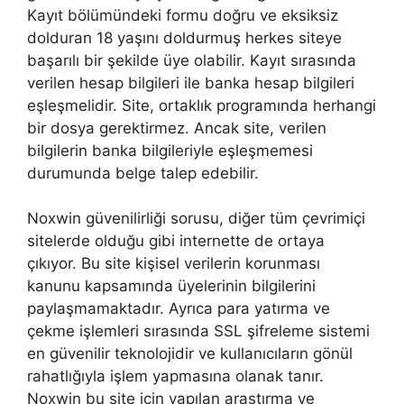
Kayıt bölümündeki formu doğru ve eksiksiz
dolduran 18 yaşını doldurmuş herkes siteye
başarılı bir şekilde üye olabilir. Kayıt sırasında
verilen hesap bilgileri ile banka hesap bilgileri
eşleşmelidir. Site, ortaklık programında herhangi
bir dosya gerektirmez. Ancak site, verilen
bilgilerin banka bilgileriyle eşleşmemesi
durumunda belge talep edebilir.
Noxwin güvenilirliği sorusu, diğer tüm çevrimiçi
sitelerde olduğu gibi internette de ortaya
çıkıyor. Bu site kişisel verilerin korunması
kanunu kapsamında üyelerinin bilgilerini
paylaşmamaktadır. Ayrıca para yatırma ve
çekme işlemleri sırasında SSL şifreleme sistemi
en güvenilir teknolojidir ve kullanıcıların gönül
rahatlığıyla işlem yapmasına olanak tanır.
Noxwin bu site için yapılan araştırma ve