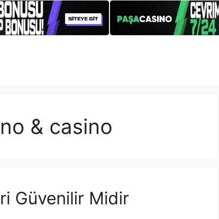
ino & casino
i Güvenilir Midir