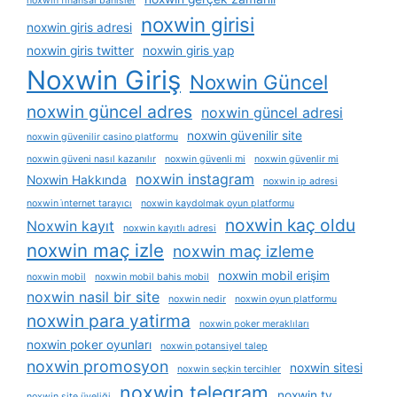
noxwin finansal bahisler
noxwin girisi
noxwin giris adresi
noxwin giris twitter
noxwin giris yap
Noxwin Giriş
Noxwin Güncel
noxwin güncel adres
noxwin güncel adresi
noxwin güvenilir site
noxwin güvenilir casino platformu
noxwin güveni nasıl kazanılır
noxwin güvenli mi
noxwin güvenlir mi
noxwin instagram
Noxwin Hakkında
noxwin ip adresi
noxwin i̇nternet tarayıcı
noxwin kaydolmak oyun platformu
noxwin kaç oldu
Noxwin kayıt
noxwin kayıtlı adresi
noxwin maç izle
noxwin maç izleme
noxwin mobil erişim
noxwin mobil
noxwin mobil bahis mobil
noxwin nasil bir site
noxwin nedir
noxwin oyun platformu
noxwin para yatirma
noxwin poker meraklıları
noxwin poker oyunları
noxwin potansiyel talep
noxwin promosyon
noxwin sitesi
noxwin seçkin tercihler
noxwin telegram
noxwin tv
noxwin site üyeliği