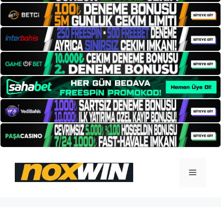
İçeriğe
atla
Menü