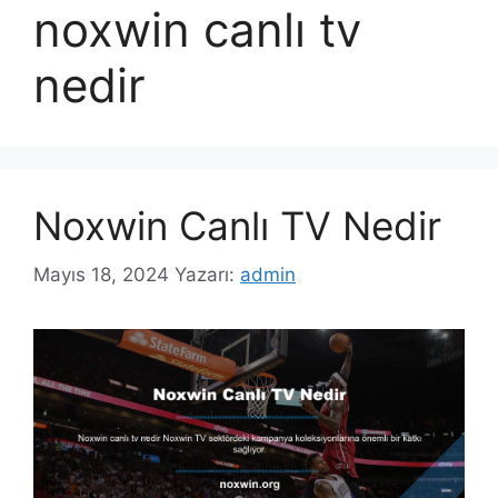
noxwin canlı tv
nedir
Noxwin Canlı TV Nedir
Mayıs 18, 2024
Yazarı:
admin