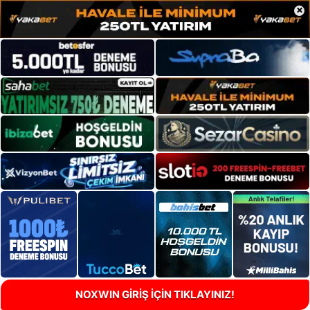
×
NOXWIN GİRİŞ İÇİN TIKLAYINIZ!