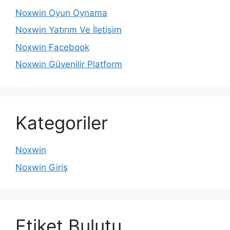
Noxwin Oyun Oynama
Noxwin Yatırım Ve İletişim
Noxwin Facebook
Noxwin Güvenilir Platform
Kategoriler
Noxwin
Noxwin Giriş
Etiket Bulutu