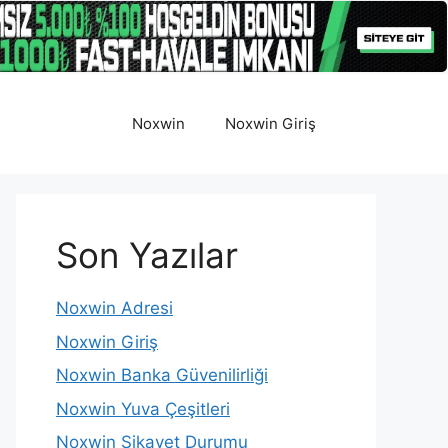
Noxwin
Noxwin Giriş
Son Yazılar
Noxwin Adresi
Noxwin Giriş
Noxwin Banka Güvenilirliği
Noxwin Yuva Çeşitleri
Noxwin Şikayet Durumu