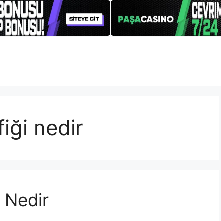
iği nedir
 Nedir