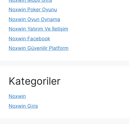
Noxwin Poker Oyunu
Noxwin Oyun Oynama
Noxwin Yatırım Ve İletişim
Noxwin Facebook
Noxwin Güvenilir Platform
Kategoriler
Noxwin
Noxwin Giriş