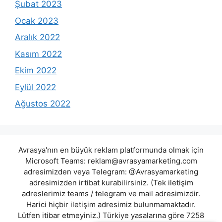
Şubat 2023
Ocak 2023
Aralık 2022
Kasım 2022
Ekim 2022
Eylül 2022
Ağustos 2022
Avrasya'nın en büyük reklam platformunda olmak için
Microsoft Teams:
reklam@avrasyamarketing.com
adresimizden veya Telegram: @Avrasyamarketing
adresimizden irtibat kurabilirsiniz. (Tek iletişim
adreslerimiz teams / telegram ve mail adresimizdir.
Harici hiçbir iletişim adresimiz bulunmamaktadır.
Lütfen itibar etmeyiniz.) Türkiye yasalarına göre 7258