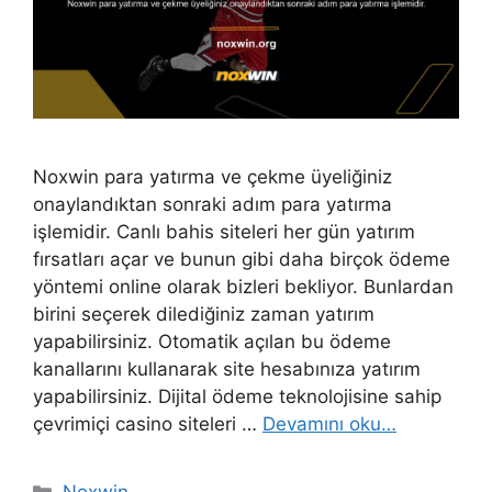
Noxwin para yatırma ve çekme üyeliğiniz
onaylandıktan sonraki adım para yatırma
işlemidir. Canlı bahis siteleri her gün yatırım
fırsatları açar ve bunun gibi daha birçok ödeme
yöntemi online olarak bizleri bekliyor. Bunlardan
birini seçerek dilediğiniz zaman yatırım
yapabilirsiniz. Otomatik açılan bu ödeme
kanallarını kullanarak site hesabınıza yatırım
yapabilirsiniz. Dijital ödeme teknolojisine sahip
çevrimiçi casino siteleri …
Devamını oku…
Kategoriler