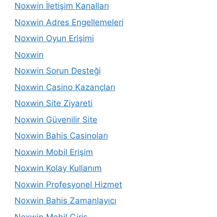
Noxwin İletişim Kanalları
Noxwin Adres Engellemeleri
Noxwin Oyun Erişimi
Noxwin
Noxwin Sorun Desteği
Noxwin Casino Kazançları
Noxwin Site Ziyareti
Noxwin Güvenilir Site
Noxwin Bahis Casinoları
Noxwin Mobil Erişim
Noxwin Kolay Kullanım
Noxwin Profesyonel Hizmet
Noxwin Bahis Zamanlayıcı
Noxwin Mobil Giriş