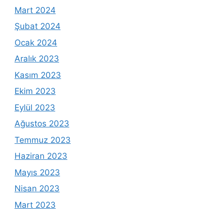
Mart 2024
Şubat 2024
Ocak 2024
Aralık 2023
Kasım 2023
Ekim 2023
Eylül 2023
Ağustos 2023
Temmuz 2023
Haziran 2023
Mayıs 2023
Nisan 2023
Mart 2023