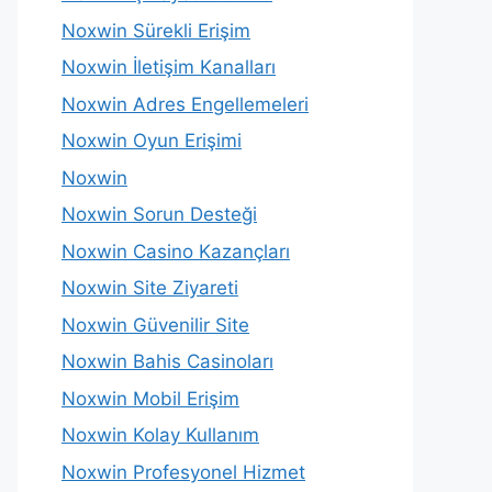
Noxwin Sürekli Erişim
Noxwin İletişim Kanalları
Noxwin Adres Engellemeleri
Noxwin Oyun Erişimi
Noxwin
Noxwin Sorun Desteği
Noxwin Casino Kazançları
Noxwin Site Ziyareti
Noxwin Güvenilir Site
Noxwin Bahis Casinoları
Noxwin Mobil Erişim
Noxwin Kolay Kullanım
Noxwin Profesyonel Hizmet