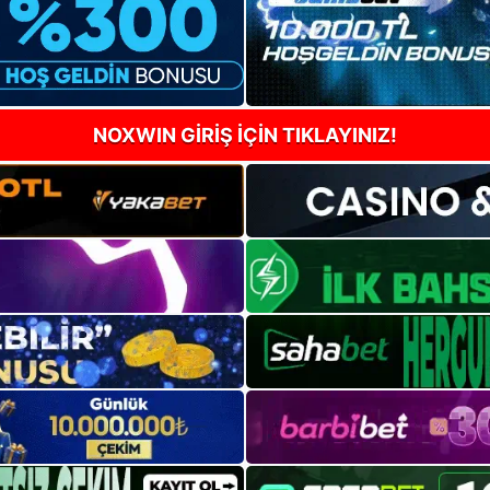
NOXWIN GİRİŞ İÇİN TIKLAYINIZ!